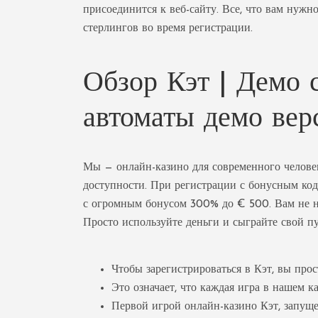
присоединится к веб-сайту. Все, что вам нужно
стерлингов во время регистрации.
Обзор Кэт | Демо 
автоматы демо вер
Мы — онлайн-казино для современного человек
доступности. При регистрации с бонусным ко
с огромным бонусом 300% до € 500. Вам не нуж
Просто используйте деньги и сыграйте свой пу
Чтобы зарегистрироваться в Кэт, вы про
Это означает, что каждая игра в нашем 
Первой игрой онлайн-казино Кэт, запущ