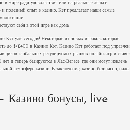
о в мире ради удовольствия или на реальные деньги.
 и полезный опыт в казино, Кэт предлагает наши самые
мплектации.
вствуют себя в этой игре как дома.
но Кэт уже сегодня! Некоторые из новых игроков, которые
ить до $/£400 в Казино Кэт. Казино Кэт работает под управле
авщиков глобальных регулируемых рынков онлайн-игр и ставок
лет и теперь базируются в Лас-Вегасе, где они могут извлечь
ельной атмосфере казино. В заключение, казино безопасно, наде
— Казино бонусы, live