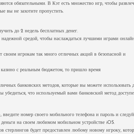
яются обязательными. В Кэт есть множество игр, чтобы развле
рые вы не захотите пропустить.
учить до 2 недель бесплатных денег.
и надежной средой, чтобы наслаждаться лучшими играми онлай
ет своим игрокам так много отличных акций в безопасной и
 казино с реальным бюджетом, то пришло время
азличных банковских методов, которые вы можете использовать 
ы убедиться, что используемый вами банковский метод доступ
 введите номер своего мобильного телефона и пароль и следуй
е деньги на своем любимом мобильном устройстве iOS.
в стерлингов будет предоставлен любому новому игроку, кото