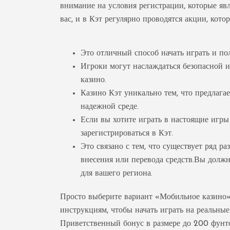
внимание на условия регистрации, которые явл
вас, и в Кэт регулярно проводятся акции, кото
Это отличный способ начать играть и пол
Игроки могут наслаждаться безопасной 
казино.
Казино Кэт уникально тем, что предлага
надежной среде.
Если вы хотите играть в настоящие игры
зарегистрироваться в Кэт.
Это связано с тем, что существует ряд р
внесения или перевода средств.Вы должн
для вашего региона.
Просто выберите вариант «Мобильное казино»,
инструкциям, чтобы начать играть на реальны
Приветственный бонус в размере до 200 фунто