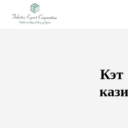
Кэт
кази