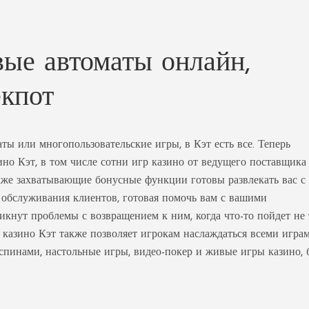
вые автоматы онлайн,
екпот
ы или многопользовательские игры, в Кэт есть все. Теперь
о Кэт, в том числе сотни игр казино от ведущего поставщика
кже захватывающие бонусные функции готовы развлекать вас с
а обслуживания клиентов, готовая помочь вам с вашими
икнут проблемы с возвращением к ним, когда что-то пойдет не 
а казино Кэт также позволяет игрокам наслаждаться всеми игра
спинами, настольные игры, видео-покер и живые игры казино, 