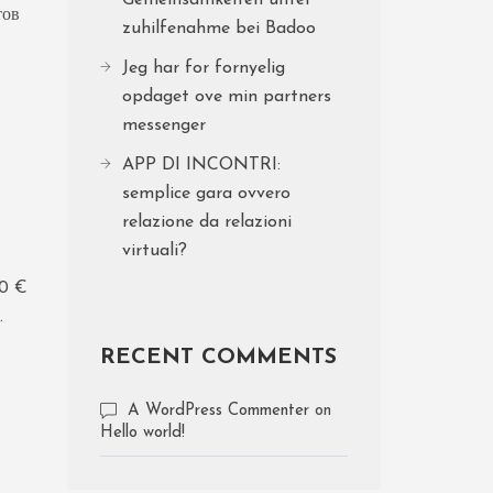
Gemeinsamkeiten unter
тов
zuhilfenahme bei Badoo
Jeg har for fornyelig
opdaget ove min partners
messenger
APP DI INCONTRI:
semplice gara ovvero
relazione da relazioni
virtuali?
00 €
.
RECENT COMMENTS
A WordPress Commenter
on
Hello world!