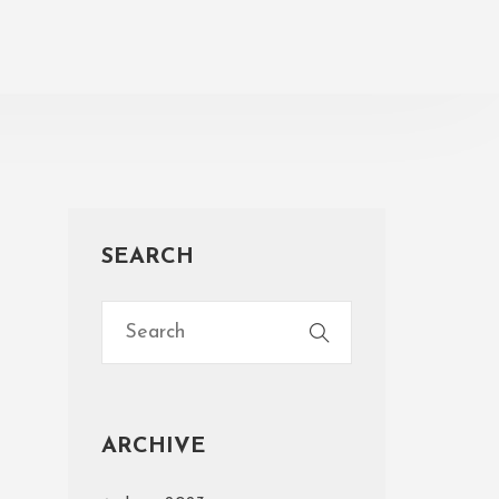
SEARCH
ARCHIVE