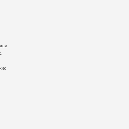
нием
.
жно