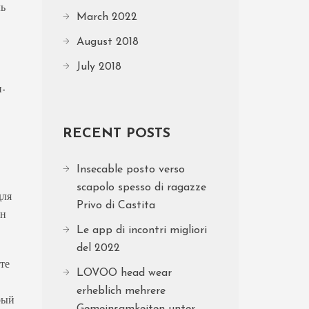
чь
March 2022
August 2018
July 2018
н-
RECENT POSTS
Insecable posto verso
scapolo spesso di ragazze
для
Privo di Castita
ен
Le app di incontri migliori
del 2022
те
LOVOO head wear
erheblich mehrere
рый