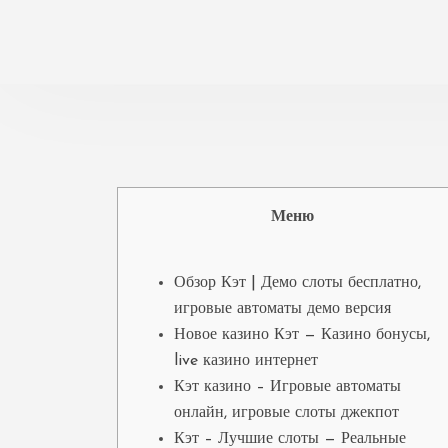
Меню
Обзор Кэт | Демо слоты бесплатно,
игровые автоматы демо версия
Новое казино Кэт — Казино бонусы,
live казино интернет
Кэт казино – Игровые автоматы
онлайн, игровые слоты джекпот
Кэт – Лучшие слоты — Реальные